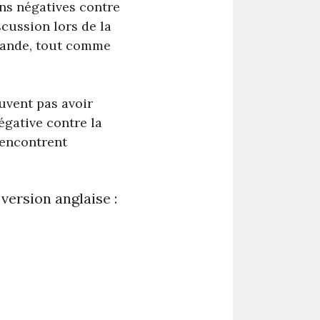
ons négatives contre
scussion lors de la
slande, tout comme
euvent pas avoir
égative contre la
rencontrent
 version anglaise :