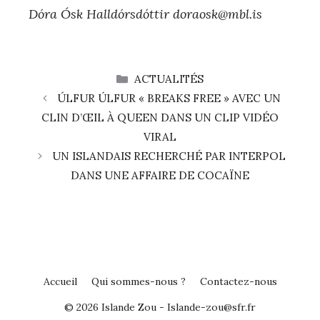
Dóra Ósk Halldórsdóttir doraosk@mbl.is
CATÉGORIES
ACTUALITÉS
ÚLFUR ÚLFUR « BREAKS FREE » AVEC UN
CLIN D’ŒIL À QUEEN DANS UN CLIP VIDÉO
VIRAL
UN ISLANDAIS RECHERCHÉ PAR INTERPOL
DANS UNE AFFAIRE DE COCAÏNE
Accueil
Qui sommes-nous ?
Contactez-nous
© 2026 Islande Zou - Islande-zou@sfr.fr