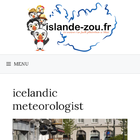
Aller
au
contenu
MENU
icelandic
meteorologist